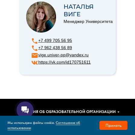
НАТАЛЬЯ
ВИГЕ
Менеджер Университета
+7 499 705 56 95
+7 962 438 56 89
vige.univer-pp@yandex.ru
https://vk.com/id170751611
СВЕДЕНИЯ ОБ ОБРАЗОВАТЕЛЬНОЙ ОРГАНИЗАЦИИ
Мы используем файлы cookie.
Соглашение об
ДЛЯ АБИТУРИЕНТОВ
Принять
использовании