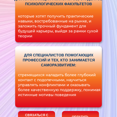
ПСИХОЛОГИЧЕСКИХ ФАКУЛЬТЕТОВ
которые хотят получить практические
навыки, востребованные на рынке, и
заложить прочный фундамент для
будущей карьеры, выйдя за рамки сухой
теории
ДЛЯ СПЕЦИАЛИСТОВ ПОМОГАЮЩИХ
ПРОФЕССИЙ И ТЕХ, КТО ЗАНИМАЕТСЯ
САМОРАЗВИТИЕМ:
стремящихся наладить более глубокий
контакт с подопечными, научиться
управлять конфликтами и оказывать
более качественную поддержку, понимая
истинные мотивы поведения
СВЯЗАТЬСЯ С