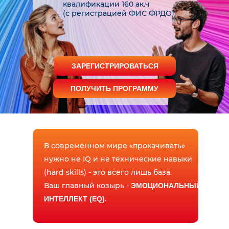
квалификации 160 ак.ч
(с регистрацией ФИС ФРДО)
ЗАРЕГИСТРИРОВАТЬСЯ
ПОЛУЧИТЬ ПРОГРАММУ
В современном мире «прокачивать»
нужно не IQ и не технические навыки
(hard skills) - это всего лишь база.
Ваш главный козырь -
ЭМОЦИОНАЛЬНЫЙ
ИНТЕЛЛЕКТ (EQ).