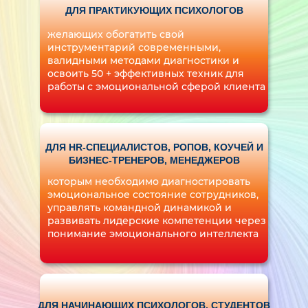
ДЛЯ ПРАКТИКУЮЩИХ ПСИХОЛОГОВ
желающих обогатить свой
инструментарий современными,
валидными методами диагностики и
освоить 50 + эффективных техник для
работы с эмоциональной сферой клиента
ДЛЯ HR-СПЕЦИАЛИСТОВ, РОПОВ, КОУЧЕЙ И
БИЗНЕС-ТРЕНЕРОВ, МЕНЕДЖЕРОВ
которым необходимо диагностировать
эмоциональное состояние сотрудников,
управлять командной динамикой и
развивать лидерские компетенции через
понимание эмоционального интеллекта
ДЛЯ НАЧИНАЮЩИХ ПСИХОЛОГОВ, СТУДЕНТОВ