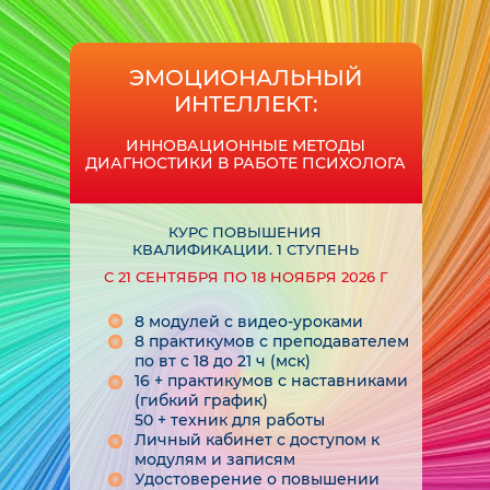
ЭМОЦИОНАЛЬНЫЙ
ИНТЕЛЛЕКТ:
ИННОВАЦИОННЫЕ МЕТОДЫ
ДИАГНОСТИКИ В РАБОТЕ ПСИХОЛОГА
КУРС ПОВЫШЕНИЯ
КВАЛИФИКАЦИИ. 1 СТУПЕНЬ
С 21 СЕНТЯБРЯ ПО 18 НОЯБРЯ 2026 Г
8 модулей с видео-уроками
8 практикумов с преподавателем
по вт с 18 до 21 ч (мск)
16 + практикумов с наставниками
(гибкий график)
50 + техник для работы
Личный кабинет с доступом к
модулям и записям
Удостоверение о повышении