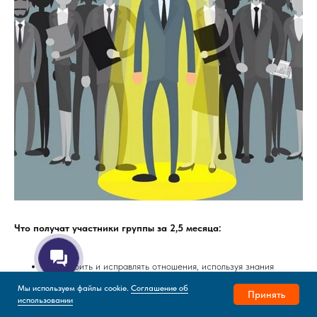
Что получат участники группы за 2,5 месяца:
Как строить и исправлять отношения, используя знания
типологии
Мы используем файлы cookie.
Соглашение об
Принять
Выбор дела мечты и оптимальных способов монетизации
использовании
своих талантов