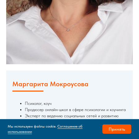
Маргарита Мокроусова
Психолог, коуч
Продюсер онлайн-школ в сфере психологии и коучинга
Эксперт по ведению социальных сетей и развитию
личного бренда
Мы используем файлы cookie.
Соглашение об
Принять
использовании