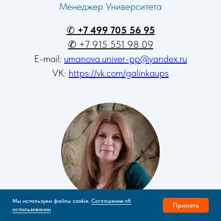
Менеджер Университета
✆
+7 499 705 56 95
✆ +7 915 551 98 09
E-mail:
umanova.univer-pp@yandex.ru
VK:
https://vk.com/galinkaups
Мы используем файлы cookie.
Соглашение об
Принять
использовании
Наталья Виге