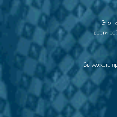
Этот 
вести се
Вы можете пр