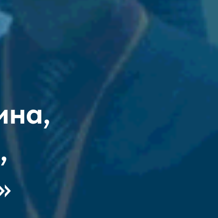
ина,
,
»