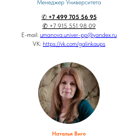
Менеджер Университета
✆
+7 499 705 56 95
✆ +7 915 551 98 09
E-mail:
umanova.univer-pp@yandex.ru
VK:
https://vk.com/galinkaups
Наталья Виге