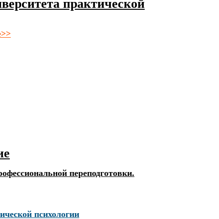
верситета практической
е>>
ие
рофессиональной переподготовки.
ической психологии