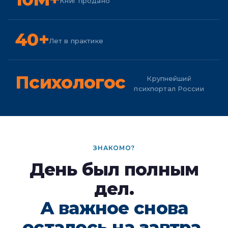
Книг продано
40+
Лет в практике
Психологос
Крупнейший
психпортал России
ЗНАКОМО?
День был полным
дел.
А важное снова
осталось на завтра.