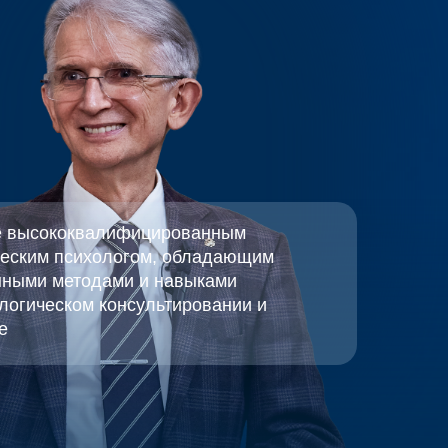
е высококвалифицированным
ческим психологом, обладающим
нными методами и навыками
логическом консультировании и
е