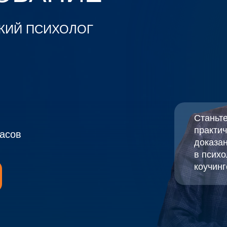
КИЙ ПСИХОЛОГ
Станьт
практи
асов
доказа
в психо
коучинг